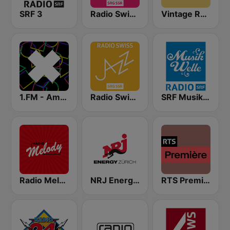
SRF 3
Radio Swiss Pop
Vintage Radio
1.FM - Amsterdam Trance
Radio Swiss Jazz
SRF Musikwelle
Radio Melody Schweiz
NRJ Energy Zürich
RTS Première