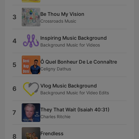
Be Thou My Vision
3
Crossroads Music
Inspiring Music Background
4
Background Music for Videos
Ô Quel Bonheur De Le Connaître
5
Celigny Dathus
Vlog Music Background
6
Background Music for Video Edits
They That Wait (Isaiah 40:31)
7
Charles Ritchie
Frendless
8