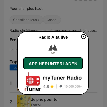
Pour aller plus haut
Christliche Musik
Gospel
Radio chrétienne musical avec messages bibliques.
Radio Alta live
Frequenzen Radio Alta:
Lausanne:
Online
Top-Songs
APP HERUNTERLADEN
Letzte 7 Tage
Letzte 30 Tage
Omerikendero
1
Soli Deo Gloria
Je prie pour toi
2
Fab'M