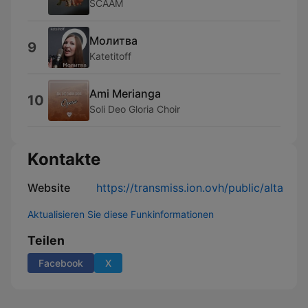
SCAAM
Молитва
9
Katetitoff
Ami Merianga
10
Soli Deo Gloria Choir
Kontakte
Website
https://transmiss.ion.ovh/public/alta
Aktualisieren Sie diese Funkinformationen
Teilen
Facebook
X