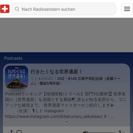
Podcasts
行きたくなる世界遺産！
ミド＆KANAE
|
202 - #148 広島平和記念碑（原爆ドー
ム）-番組5周年版-
Podcastランキング【地域情報/トラベル】部門1位獲得🏆 世界各
国の［世界遺産］を深掘りする番組🌏 誰もが知る名所から、マニ
アックな秘境まで。 世界遺産マイスターがご紹介します💫
〈出演〉 🎙️ミド Instagram ：
https://www.instagram.com/ikitakunaru_sekaiisan/ X：
https://twitter.com/ikisekaa 🎙️KANAE Instagram ：
https://www.instagram.com/kanae_perle14/ X：
1