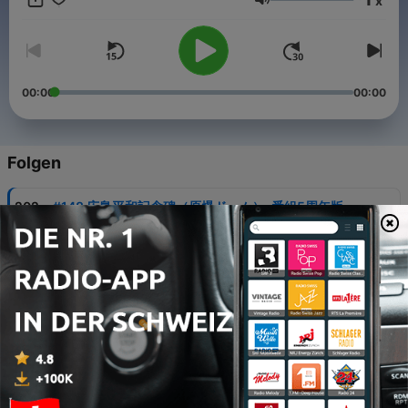
x
https://twitter.com/k14_hsm ✉️番組へのお便りお待ちし
Lautstärke
ています↓ https://forms.gle/xqftgzUgEZVuvQtW8 -----
---------------------------- ◇番組HP https://ikiseka.carrd.co/ ◇
メディア掲載・出演ほかお問合せはコチラへ
ikitakunarusekaiisan@gmail.com ---------------------------------
00:00
00:00
Folgen
-
202
#148 広島平和記念碑（原爆ドーム）-番組5周年版-
04 Aug. 2026
-
201
#147 ソコトラ諸島（イエメン）
28 Jul. 2026
-
200
#146 青海可可西里（中国）
21 Jul. 2026
-
199
#145 ストーンヘンジ、エイヴベリーの巨石遺跡（イ
ギリス）