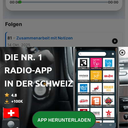
00:00
00:00
Folgen
-
81
Zusammenarbeit mit Notizen
14 Okt. 2025
-
80
WordPress 6.8.3
07 Okt. 2025
-
79
Core Program Team
30 Sep. 2025
-
78
Core Program Team
23 Sep. 2025
-
77
Neue Version, fehlende Dokumentation
16 Sep. 2025
APP HERUNTERLADEN