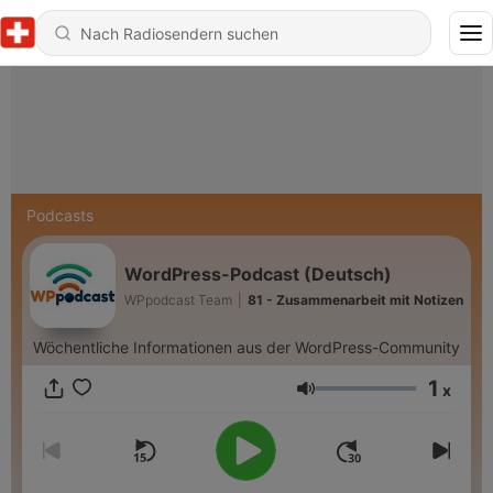
Podcasts
WordPress-Podcast (Deutsch)
WPpodcast Team
|
81 - Zusammenarbeit mit Notizen
Wöchentliche Informationen aus der WordPress-Community
1
x
Lautstärke