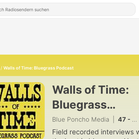
Walls of Time: Bluegrass Podcast
Walls of Time:
Bluegrass
Podcast
Blue Poncho Media
|
47 - S4 E4. Larry Sparks: Natural Thing To Do (Part 2)
Field recorded interviews 