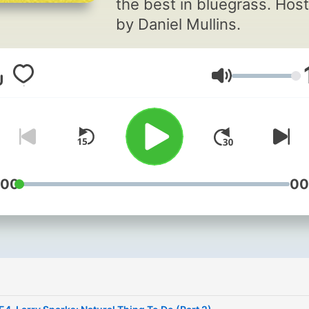
the best in bluegrass. Hos
by Daniel Mullins.
Lautstärke
:00
00