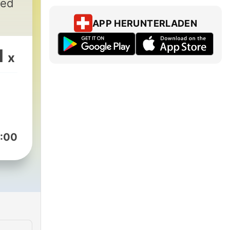
ted
APP HERUNTERLADEN
1
x
:00