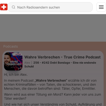
Podcasts
Wahre Verbrechen - True Crime Podcast
Alex
|
256 - #242 Debt Bondage - Eine nie endende
Schuld
Hi, ich bin Alex.
In meinem Podcast
„Wahre Verbrechen“
erzähle ich dir von
echten Kriminalfällen – von Taten, die schockieren, und den
Menschen, die davon betroffen sind: Täter, Opfer, Ermittler.
Wann wird aus einer Tötung ein Mord? Kann jeder von uns zum
Täter werden?
Und wie hat sich unser Verständnis von Schuld, Aufklärung und