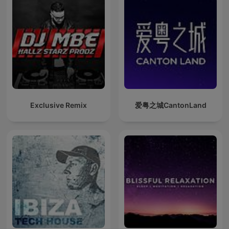
Exclusive Remix
爱粤之城CantonLand