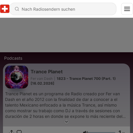
Podcasts
Trance Planet
Fer van Dash
|
1823 - Trance Planet 700 (Part. 1)
[16.02.2026]
Trance Planet es un programa de Radio creado por Fer van
Dash en el año 2012 con la finalidad de dar a conocer a el
talento Mexicano enfocado a la música Trance, así mismo
como mostrar su trabajo como DJ a través de sesiones con
duración de 2 horas en donde se expone lo más reciente del
genero con las producciones de grandes exponentes
Internacionales. El programa empezó a emitirse a través de
1