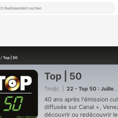
Top | 50
Top | 50
Tmdjc
|
22 - Top 50 : Juillet 1986
40 ans après l'émission cul
diffusée sur Canal +, Vene
découvrir ou redécouvrir l