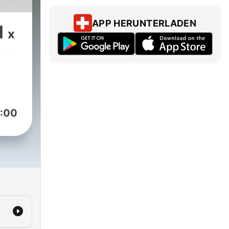
nt
et
APP HERUNTERLADEN
1
x
sule
:00