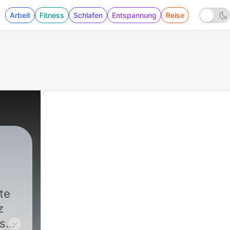
Arbeit
Fitness
Schlafen
Entspannung
Reise
te
z
es