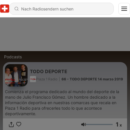
Podcasts
TODO DEPORTE
Plaza 1 Radio
|
66 - TODO DEPORTE 14 marzo 2019
Comienza el programa dedicado al mundo del deporte de la
mano de Julio Francisco Gómez. Un hombre dedicado a la
información deportiva en nuestras comarcas que recala en
Plaza 1 Radio para ofrecerles todo lo que acontece
deportivamente.
1
x
Lautstärke