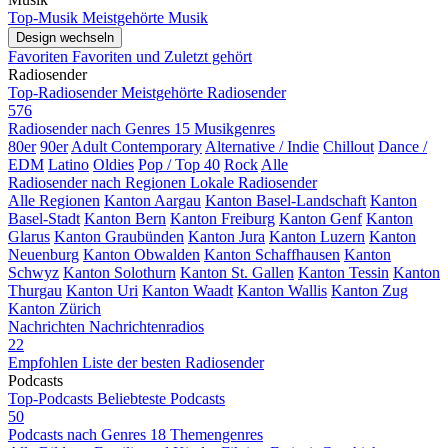
Top-Musik
Meistgehörte Musik
Design wechseln
Favoriten
Favoriten und Zuletzt gehört
Radiosender
Top-Radiosender
Meistgehörte Radiosender
576
Radiosender nach Genres
15 Musikgenres
80er
90er
Adult Contemporary
Alternative / Indie
Chillout
Dance /
EDM
Latino
Oldies
Pop / Top 40
Rock
Alle
Radiosender nach Regionen
Lokale Radiosender
Alle Regionen
Kanton Aargau
Kanton Basel-Landschaft
Kanton
Basel-Stadt
Kanton Bern
Kanton Freiburg
Kanton Genf
Kanton
Glarus
Kanton Graubünden
Kanton Jura
Kanton Luzern
Kanton
Neuenburg
Kanton Obwalden
Kanton Schaffhausen
Kanton
Schwyz
Kanton Solothurn
Kanton St. Gallen
Kanton Tessin
Kanton
Thurgau
Kanton Uri
Kanton Waadt
Kanton Wallis
Kanton Zug
Kanton Zürich
Nachrichten
Nachrichtenradios
22
Empfohlen
Liste der besten Radiosender
Podcasts
Top-Podcasts
Beliebteste Podcasts
50
Podcasts nach Genres
18 Themengenres