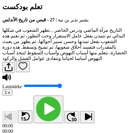
تعلم بودكست
27 - قبس من تاريخ الأندلس
|
بشير نذير بن نية
التاريخ مرآة الماضي ودرس الحاضر…تظهر الشعوب في شكلها
البدائي ثم تتمدن بفعل عامل الاستقرار وحب التطور، ثم تغنم هذه
الشعوب بفعل تمدنها وحسن تسير أحوالها، ثم يظهر من يعبث
بالمقدرات فتفسد أخلاق شعوبها، ثم تشيخ وتسقط. هذه دورة
الحضارة، نتعلم منها أسباب النهوض وأسباب السقوط لنتخذ أسباب
النهوض أساسا لحياتنا ونتفادى عوامل الفشل والركود
Lautstärke
1
x
00:00
00:00