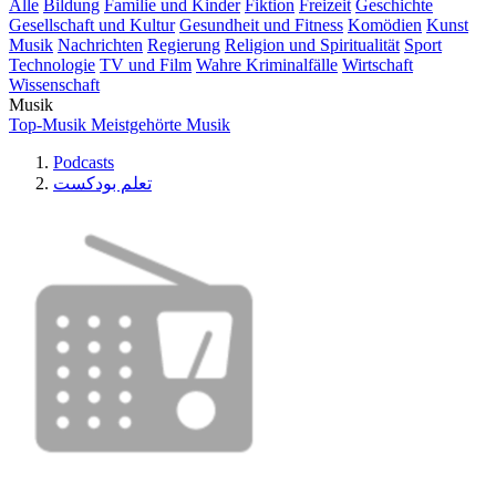
Alle
Bildung
Familie und Kinder
Fiktion
Freizeit
Geschichte
Gesellschaft und Kultur
Gesundheit und Fitness
Komödien
Kunst
Musik
Nachrichten
Regierung
Religion und Spiritualität
Sport
Technologie
TV und Film
Wahre Kriminalfälle
Wirtschaft
Wissenschaft
Musik
Top-Musik
Meistgehörte Musik
Podcasts
تعلم بودكست