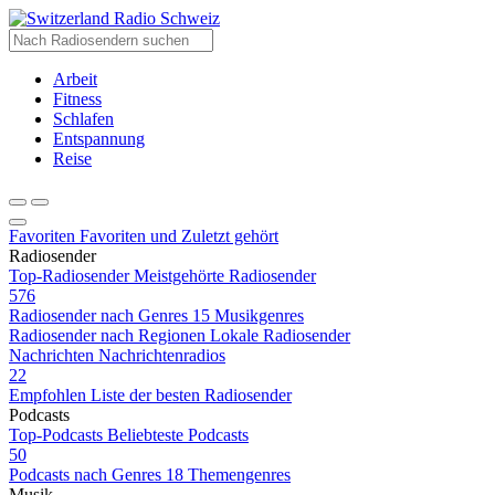
Radio Schweiz
Arbeit
Fitness
Schlafen
Entspannung
Reise
Favoriten
Favoriten und Zuletzt gehört
Radiosender
Top-Radiosender
Meistgehörte Radiosender
576
Radiosender nach Genres
15 Musikgenres
Radiosender nach Regionen
Lokale Radiosender
Nachrichten
Nachrichtenradios
22
Empfohlen
Liste der besten Radiosender
Podcasts
Top-Podcasts
Beliebteste Podcasts
50
Podcasts nach Genres
18 Themengenres
Musik