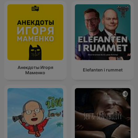
Анекдоты Игоря
Elefanten i rummet
Маменко