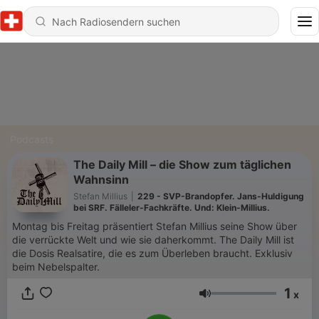
Podcasts
The Daily Mill – die Show zum täglichen
Wahnsinn
Stefan Millius
|
229 - SVP-Brandopfer. Jans-Huldigung
bei SRF. Fälleler-Fachkräfte. Und: Klein-Millius.
Montag bis Freitag präsentiert Stefan Millius seine Show über
die verrückte Welt und wie sie daherkommt. The Daily Mill ist
die Dosis Realsatire, die es zum Überleben braucht. Exklusiv
beim Nebelspalter.
1
x
Lautstärke