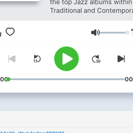
the top Jazz albums within
Traditional and Contempor
jazz genres, based on nati
jazz chart movement, liste
Lautstärke
feedback and local radio
airplay. Hosted by Marcell
"The Bassman" Shepard a
Kyle LaRue.
:00
00