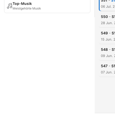
-
551
S1
Top-Musik
06 Jul. 
Meistgehörte Musik
-
550
S
28 Jun.
-
549
S
15 Jun. 
-
548
S
09 Jun.
-
547
S
07 Jun. 