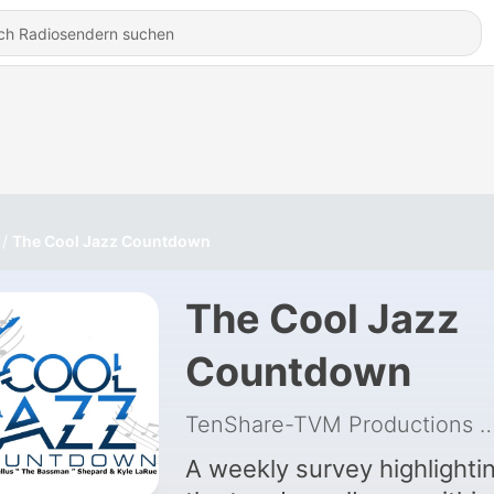
The Cool Jazz Countdown
The Cool Jazz
Countdown
TenShare-TVM Productions
|
A weekly survey highlighti