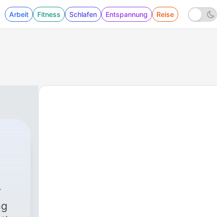
Arbeit
Fitness
Schlafen
Entspannung
Reise
551 - S16 Ep23 - Week Ending 07/03/26
ng