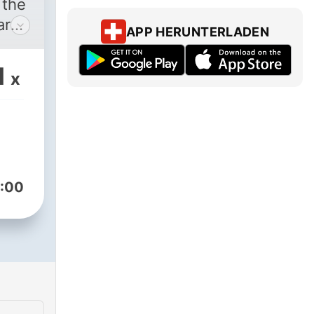
 the
ary
APP HERUNTERLADEN
onal
ner
1
x
us
nd
:00