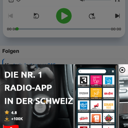
x
und 1400 ganz grossen und ganz kleinen Firmen.
Lautstärke
00:00
00:00
Folgen
-
15
tecindustry goes OAF
03 Jun. 2026
-
14
«China ist knallhart – und faszinierend. Wir
müssen viel lernen!»
05 Mai 2026
-
13
Photonics: Eine Technik beherrscht die Zukunft
07 Apr. 2026
-
12
Minenräumung aus der Schweiz: Geschäft auf