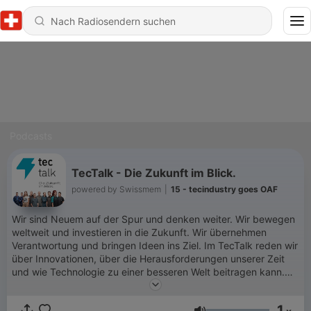
Podcasts
TecTalk - Die Zukunft im Blick.
powered by Swissmem
|
15 - tecindustry goes OAF
Wir sind Neuem auf der Spur und denken weiter. Wir bewegen
weltweit und investieren in die Zukunft. Wir übernehmen
Verantwortung und bringen Ideen ins Ziel. Im TecTalk reden wir
über Innovationen, über die Herausforderungen unserer Zeit
und wie Technologie zu einer besseren Welt beitragen kann.
Monatlich und auf den Punkt. Powered by Swissmem, dem
Schweizer Tech-Verband mit über 300'000 Mitarbeitenden
1