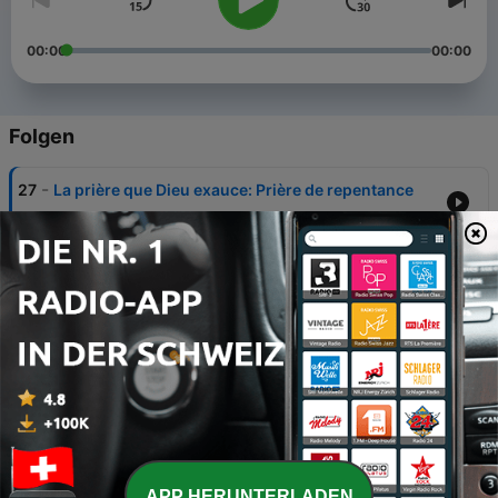
00:00
00:00
Folgen
-
27
La prière que Dieu exauce: Prière de repentance
29 Dez. 2025
-
26
La Prière que Dieu Exauce-Prière D’intercession
18 Okt. 2025
-
25
La prière que Dieu exauce -1
10 Sep. 2025
-
24
Comment va ton Coeur?
31 Mai 2025
-
23
L'importance du Réveil Spirituel avec Coach
Joanelsie
APP HERUNTERLADEN