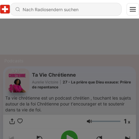
Podcasts
Ta Vie Chrétienne
Aurelie Victoire
|
27 - La prière que Dieu exauce: Prière
de repentance
Ta vie chrétienne est un podcast chrétien , touchant les sujets
autour de la foi Chrétienne pour t'encourager et te soutenir
dans ta vie de foi.
1
x
Lautstärke