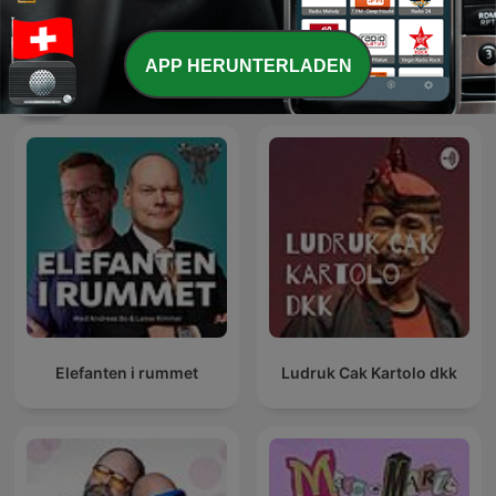
Lo Zoo di 105
SWR3 Comedy
APP HERUNTERLADEN
Internationale Komödien-Podcasts
Elefanten i rummet
Ludruk Cak Kartolo dkk