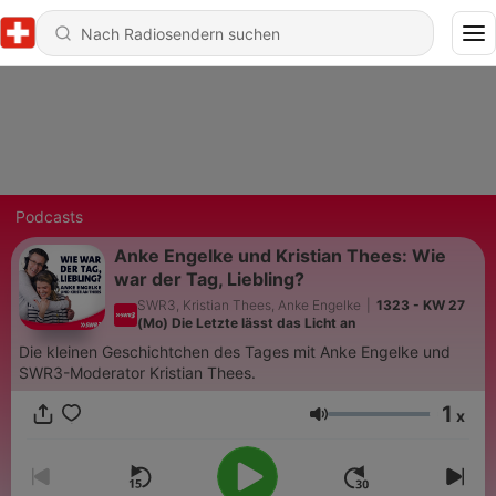
Podcasts
Anke Engelke und Kristian Thees: Wie
war der Tag, Liebling?
SWR3, Kristian Thees, Anke Engelke
|
1323 - KW 27
(Mo) Die Letzte lässt das Licht an
Die kleinen Geschichtchen des Tages mit Anke Engelke und
SWR3-Moderator Kristian Thees.
1
x
Lautstärke