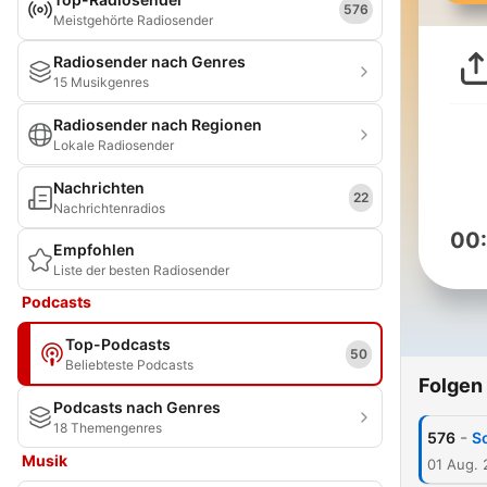
576
Meistgehörte Radiosender
Radiosender nach Genres
15 Musikgenres
Radiosender nach Regionen
Lokale Radiosender
Nachrichten
22
Nachrichtenradios
00
Empfohlen
Liste der besten Radiosender
Podcasts
Top-Podcasts
50
Beliebteste Podcasts
Folgen
Podcasts nach Genres
18 Themengenres
-
576
S
Musik
01 Aug.