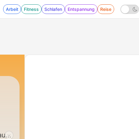
Arbeit
Fitness
Schlafen
Entspannung
Reise
|
576 - So feiern Schweizer Musiker
aus