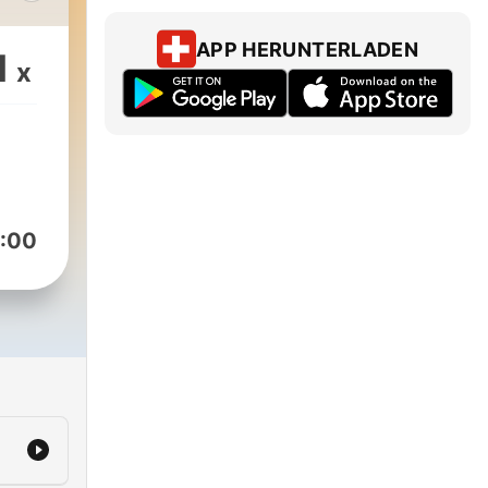
APP HERUNTERLADEN
1
x
-
ons
em
:00
gt
von
Züri
auch
 von
lan
und