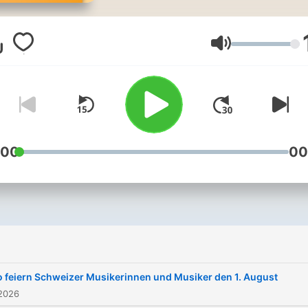
allen Sprachregionen – das
alles ist «Swissmade» auf
Radio SRF 1. Die Sendung
Lautstärke
präsentiert, was es
hierzulande Neues an Pop
und Rockmusik, an Chans
und Canzoni, an Bewährt
und Unbekanntem
:00
00
gibt.«Swissmade» empfän
Studiogäste und Grössen 
Adrian Stern über Sina bis 
West. Platz findet jedoch 
das musikalische Schaffen
Tinu Heiniger über Bibi Vap
o feiern Schweizer Musikerinnen und Musiker den 1. August
bis Andreas Vollenweider 
 2026