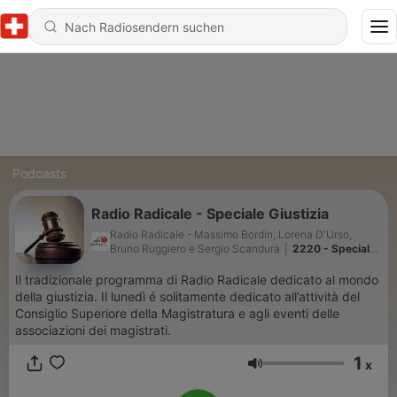
Podcasts
Radio Radicale - Speciale Giustizia
Radio Radicale - Massimo Bordin, Lorena D'Urso,
Bruno Ruggiero e Sergio Scandura
|
2220 - Speciale
Giustizia - Puntata del 7/08/2026
Il tradizionale programma di Radio Radicale dedicato al mondo
della giustizia. Il lunedì é solitamente dedicato all’attività del
Consiglio Superiore della Magistratura e agli eventi delle
associazioni dei magistrati.
1
x
Lautstärke