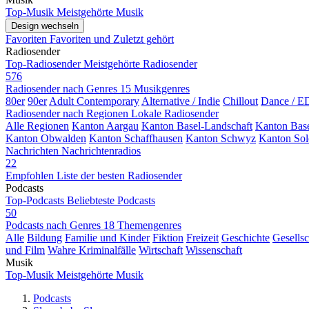
Top-Musik
Meistgehörte Musik
Design wechseln
Favoriten
Favoriten und Zuletzt gehört
Radiosender
Top-Radiosender
Meistgehörte Radiosender
576
Radiosender nach Genres
15 Musikgenres
80er
90er
Adult Contemporary
Alternative / Indie
Chillout
Dance / 
Radiosender nach Regionen
Lokale Radiosender
Alle Regionen
Kanton Aargau
Kanton Basel-Landschaft
Kanton Base
Kanton Obwalden
Kanton Schaffhausen
Kanton Schwyz
Kanton Sol
Nachrichten
Nachrichtenradios
22
Empfohlen
Liste der besten Radiosender
Podcasts
Top-Podcasts
Beliebteste Podcasts
50
Podcasts nach Genres
18 Themengenres
Alle
Bildung
Familie und Kinder
Fiktion
Freizeit
Geschichte
Gesellsc
und Film
Wahre Kriminalfälle
Wirtschaft
Wissenschaft
Musik
Top-Musik
Meistgehörte Musik
Podcasts