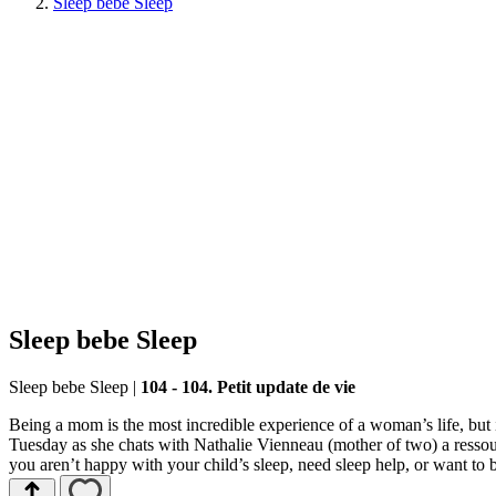
Sleep bebe Sleep
Sleep bebe Sleep
Sleep bebe Sleep
|
104 - 104. Petit update de vie
Being a mom is the most incredible experience of a woman’s life, but
Tuesday as she chats with Nathalie Vienneau (mother of two) a ressou
you aren’t happy with your child’s sleep, need sleep help, or want to 