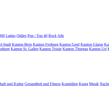
EDM
Latino
Oldies
Pop / Top 40
Rock
Alle
l-Stadt
Kanton Bern
Kanton Freiburg
Kanton Genf
Kanton Glarus
Ka
othurn
Kanton St. Gallen
Kanton Tessin
Kanton Thurgau
Kanton Uri
haft und Kultur
Gesundheit und Fitness
Komödien
Kunst
Musik
Nachr