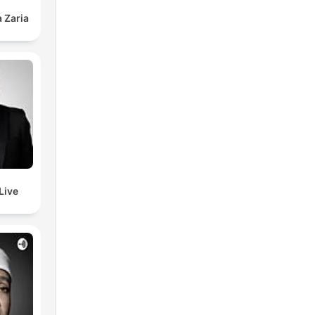
 Zaria
Live