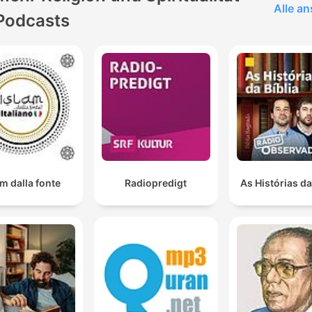
Alle a
Podcasts
am dalla fonte
Radiopredigt
As Histórias da