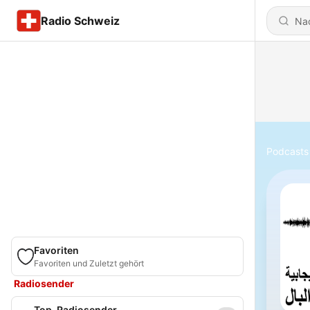
Radio Schweiz
Podcasts
Favoriten
Favoriten und Zuletzt gehört
Radiosender
Top-Radiosender