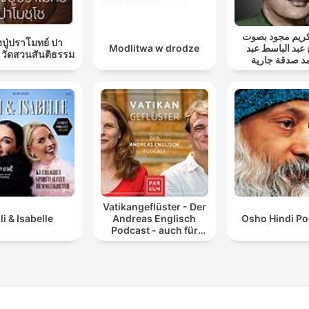
ريم مجود بصوت
ปู่ปราโมทย์ ปา
Modlitwa w drodze
 عبد الباسط عبد
 วัดสวนสันติธรรม
د صدقة جارية
Vatikangeflüster - Der
lli & Isabelle
Andreas Englisch
Osho Hindi Po
Podcast - auch für
Atheisten