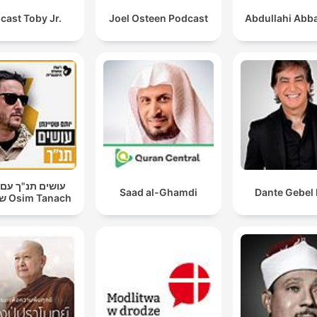
cast Toby Jr.
Joel Osteen Podcast
Abdullahi Abba
עושים תנ"ך עם 
Saad al-Ghamdi
Dante Gebel 
שטיינמן Osim Tanach