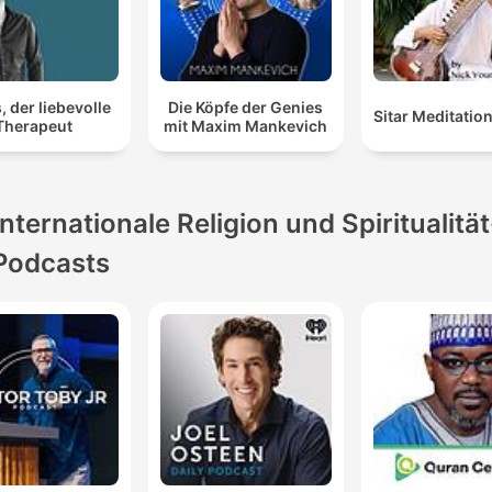
, der liebevolle
Die Köpfe der Genies
Sitar Meditatio
Therapeut
mit Maxim Mankevich
Internationale Religion und Spiritualität
Podcasts