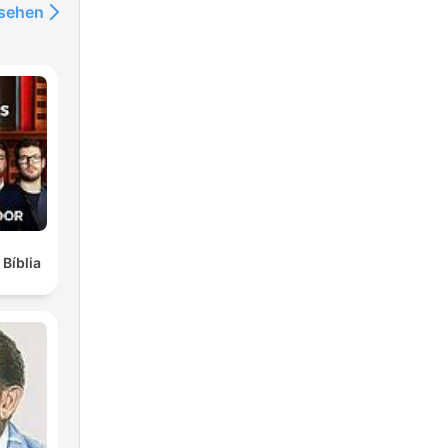
nsehen
 Bíblia