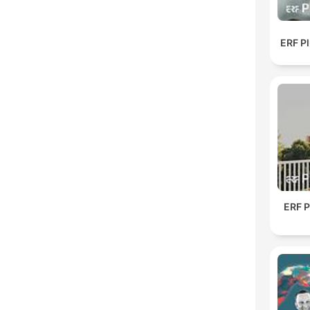
ERF Pl
ERF P