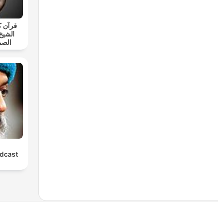
قرآن ك
الشيخ
الصم
dcast