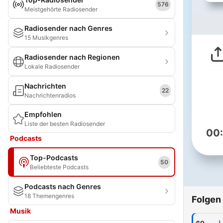
576
Meistgehörte Radiosender
Radiosender nach Genres
15 Musikgenres
Radiosender nach Regionen
Lokale Radiosender
Nachrichten
22
Nachrichtenradios
Empfohlen
Liste der besten Radiosender
00
Podcasts
Top-Podcasts
50
Beliebteste Podcasts
Podcasts nach Genres
18 Themengenres
Folgen
Musik