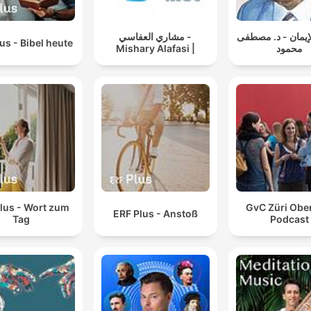
لإيمان - د. مصطفى
مشاري العفاسي -
us - Bibel heute
Mishary Alafasi |
محمود
lus - Wort zum
GvC Züri Obe
ERF Plus - Anstoß
Tag
Podcast