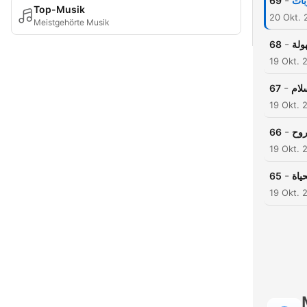
-
69
بات
Top-Musik
20 Okt. 
Meistgehörte Musik
-
68
ولة
19 Okt. 
-
67
لام
19 Okt. 
-
66
روح
19 Okt. 
-
65
ياة
19 Okt. 