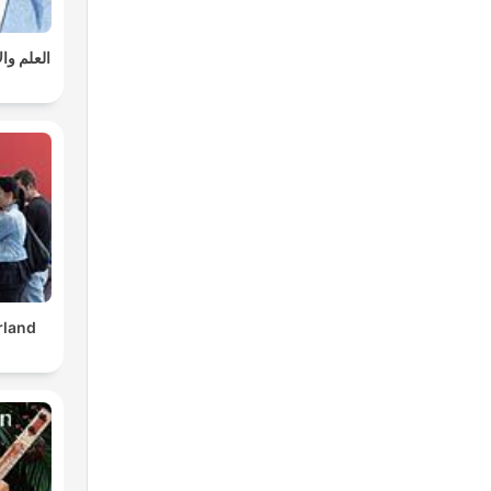
العلم وا
rland