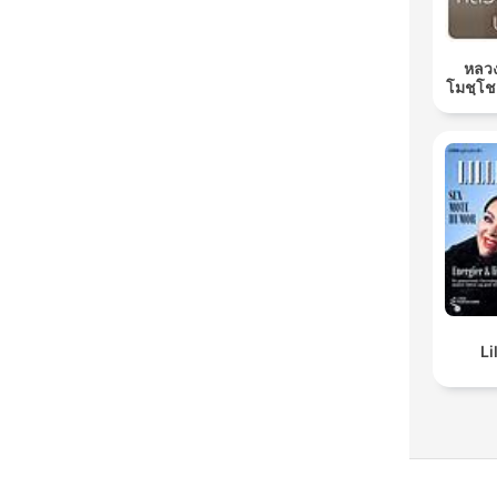
หลวง
โมชฺโช
Li