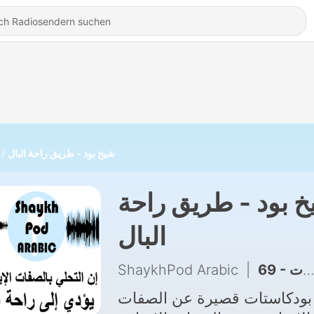
شيخ بود - طريق راحة البال
 بود - طريق راحة
البال
ShaykhPod Arabic
|
69 - التغلب على الصعوبات
بودكاستات قصيرة عن الصفات