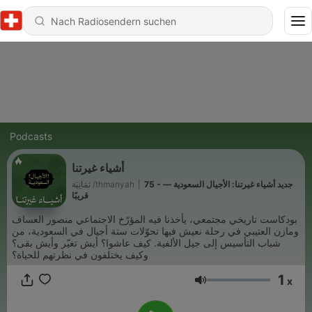
Podcasts
أشياء غيرتنا
75 - جديد أشياء غيرتنا: الأجيال السعودية —
|
ثمَانِيَة /thmanyah
قريبًا
بودكاست تاريخي مجتمعي، يأخذنا فيه المؤرّخ الاجتماعي منصور العساف
ومازن العتيبي في رحلة نعيش فيها تحوّلات ستة أجيال في السعودية، من
شباب التأسيس إلى جيل الألفية. كيف عاشوا؟ أيش تغيّر وأيش بقى؟
وكيف يختلفون في نظرتهم للحياة؟
1
x
Lautstärke