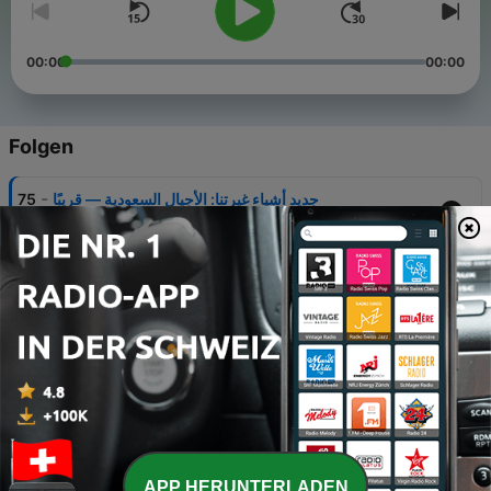
00:00
00:00
Folgen
-
جديد أشياء غيرتنا: الأجيال السعودية — قريبًا
75
04 Mär. 2025
-
عيد الفطر
74
30 Apr. 2022
-
ليلة العيد
73
29 Apr. 2022
-
العشر الأواخر
72
21 Apr. 2022
-
الشارع في رمضان
71
APP HERUNTERLADEN