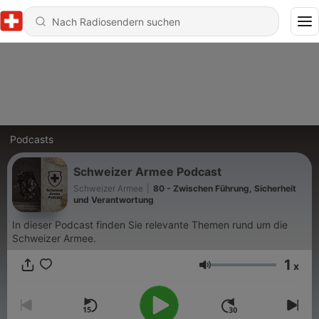
Podcasts
Schweizer Armee Podcast
Schweizer Armee
|
80 - Zwischen Führung, Sicherheit
und Verantwortung
In dieser Podcast finden Sie relevante Themen rund um die
Schweizer Armee.
1
x
Lautstärke