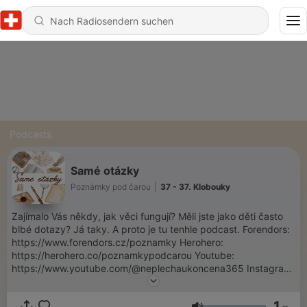
Podcasts
Samé otázky
Poznámky pod čarou
|
37 - 37. Klobouky
Zajímalo Vás někdy, jak věci fungují? Měli jste jako děti často
blbé dotazy? Já taky. A proto je tu tenhle podcast. Forendors:
https://www.forendors.cz/poznamky Herohero:
https://herohero.co/poznamkypodcarou Youtube:
https://www.youtube.com/@neplechaukoncena365 Instagram:
https://www.instagram.com/poznamky_carou
1