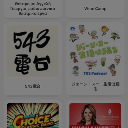
Θέατρο με Αγγελή
Γεωργία, ραδιοφωνικά
Wine Camp
θεατρικά έργα
ジェーン・スー 生活は踊
543電台
る