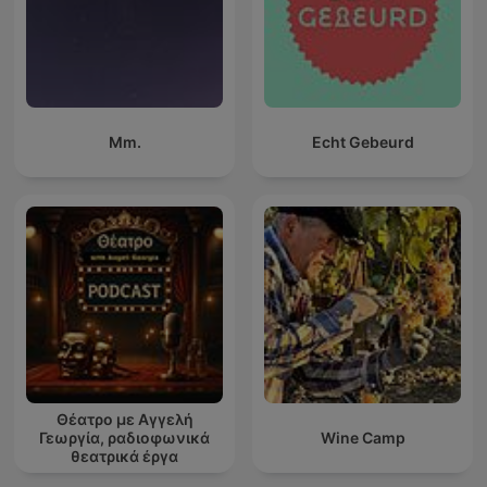
Mm.
Echt Gebeurd
Θέατρο με Αγγελή
Γεωργία, ραδιοφωνικά
Wine Camp
θεατρικά έργα