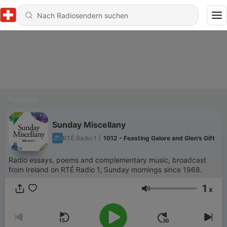
Podcasts
Sunday Miscellany
RTÉ Radio 1
|
1012 - Feasting Galore and Glen’s Gift
Radio essays, poems and complementary music, broadcast
from Ireland on RTÉ Radio 1, Sunday mornings since 1968.
1
x
Lautstärke