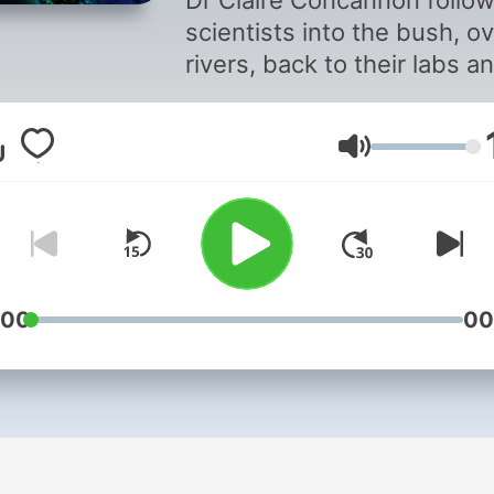
Dr Claire Concannon follo
scientists into the bush, o
rivers, back to their labs a
many places in-between t
cover the most fascinating
Lautstärke
research being done in
Aotearoa New Zealand.
:00
00