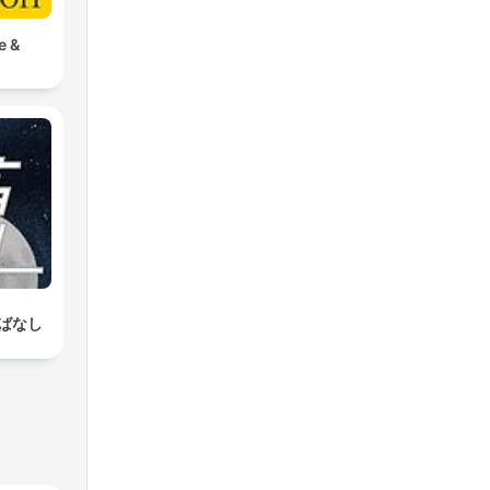
e &
ばなし