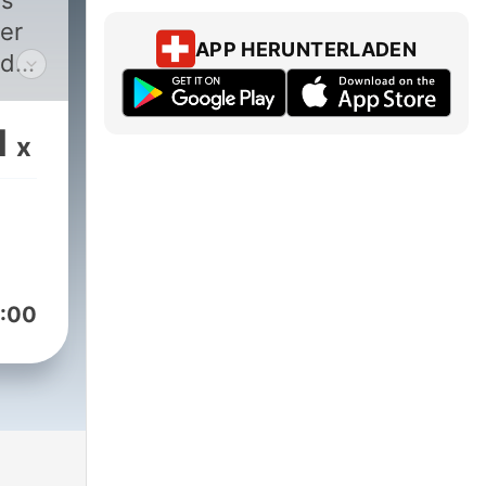
ws
ver
APP HERUNTERLADEN
nd
o
1
x
:00