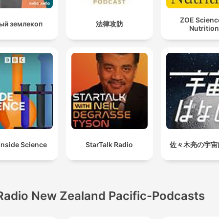
ZOE Scienc
ый землекоп
法律攻防
Nutrition
Inside Science
StarTalk Radio
佐々木亮の宇宙
Radio New Zealand Pacific-Podcasts