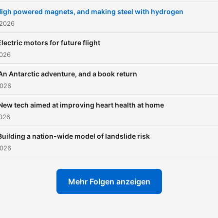
igh powered magnets, and making steel with hydrogen
 2026
Electric motors for future flight
2026
An Antarctic adventure, and a book return
2026
New tech aimed at improving heart health at home
2026
Building a nation-wide model of landslide risk
2026
Mehr Folgen anzeigen