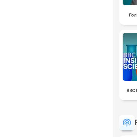
Гол
BBC 