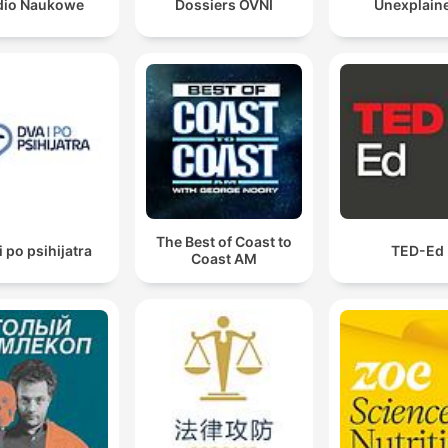
dio Naukowe
Dossiers OVNI
Unexplain
The Best of Coast to
i po psihijatra
TED-Ed
Coast AM