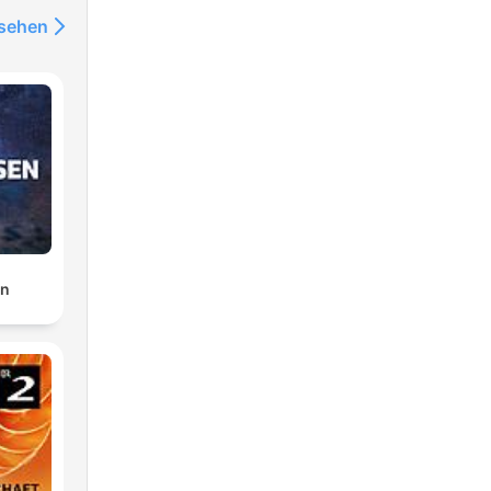
nsehen
en