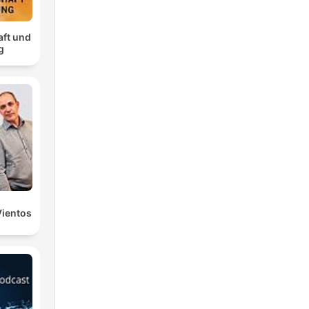
aft und
g
Vientos