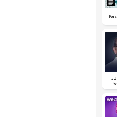
Fors
لـ د
د