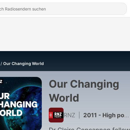
Our Changing World
Our Changing
World
RNZ
|
2011 - High powered magnets, and making steel with hydrogen