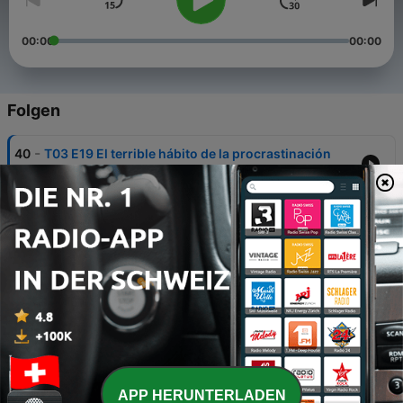
00:00
00:00
Folgen
-
40
T03 E19 El terrible hábito de la procrastinación
10 Apr. 2024
-
39
T03 E18: ¿Los Hobbies o Dios?
06 Apr. 2024
-
38
T03 E17 El Caso de los Vicios parte 2
18 Mär. 2024
-
37
T03 E16: El Caso de los vicios parte 1
11 Mär. 2024
-
36
T03 E15: Diciembre y sus tentaciones: Finanzas
APP HERUNTERLADEN