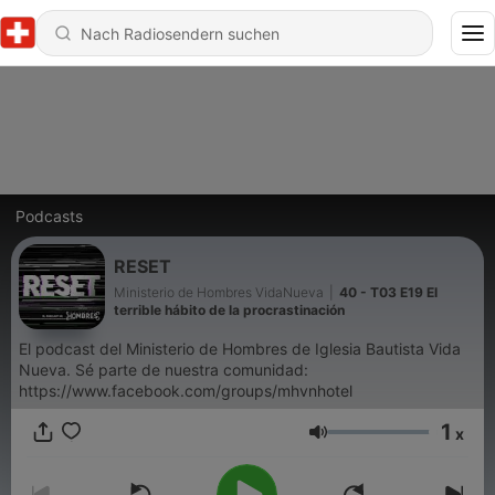
Podcasts
RESET
Ministerio de Hombres VidaNueva
|
40 - T03 E19 El
terrible hábito de la procrastinación
El podcast del Ministerio de Hombres de Iglesia Bautista Vida
Nueva. Sé parte de nuestra comunidad:
https://www.facebook.com/groups/mhvnhotel
1
x
Lautstärke