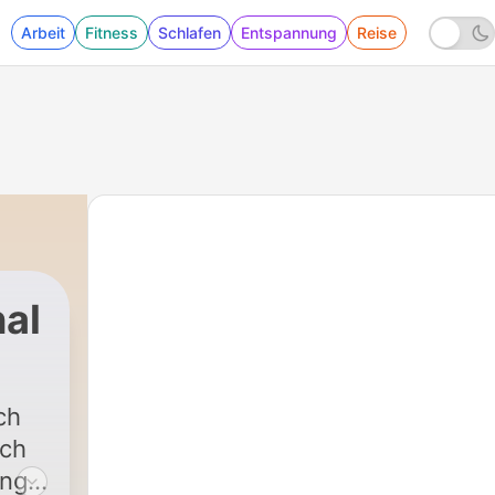
Arbeit
Fitness
Schlafen
Entspannung
Reise
al
|
3252 - Regional Diagonal vom 07
ch
sch
ung