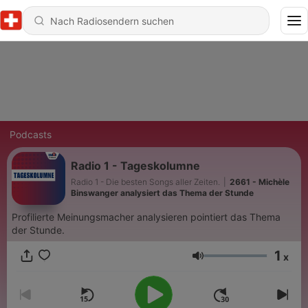
Podcasts
Radio 1 - Tageskolumne
Radio 1 - Die besten Songs aller Zeiten.
|
2661 - Michèle
Binswanger analysiert das Thema der Stunde
Profilierte Meinungsmacher analysieren pointiert das Thema
der Stunde.
1
x
Lautstärke