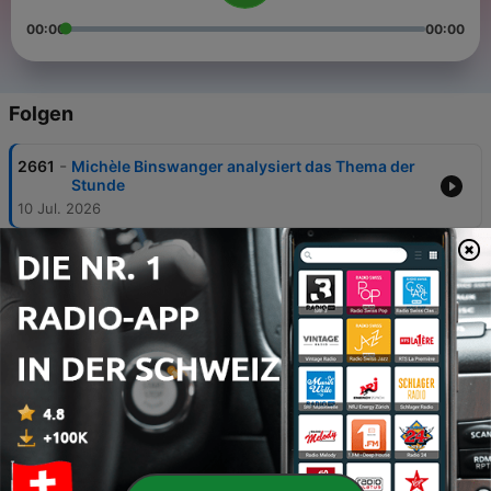
00:00
00:00
Folgen
-
2661
Michèle Binswanger analysiert das Thema der
Stunde
10 Jul. 2026
-
2660
Matthias Ackeret analysiert das Thema der
Stunde.
09 Jul. 2026
-
2659
Roger Schawinski analysiert das Thema der
Stunde.
08 Jul. 2026
-
2658
Elmar Ledergerber analysiert das Thema der
Stunde.
07 Jul. 2026