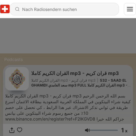
Podcasts
القران الكريم كاملا mp3 - قران كريم mp3
532 - SAAD EL
|
القران الكريم كاملا mp3 - قران كريم mp3
GHAMIDI سعد الغامدي mp3 FULL القران الكريم كاملا mp3 -
قران كريم mp3 سعد الغامدي mp3
القران الكريم كاملا mp3 - قران كريم mp3 بسم الله الرحمن الرحيم
كيفية شراء البيتكوين في المملكة العربية السعودية ببطاقة الائتمان أسرع
طريقة في ثواني تذكر الاشتراك عبر هذا الرابط ، كي تحصل على خصم
10٪ من جميع رسوم شراء البيتكوين على بيانس
www.binance.com/en/register?ref=F2IKGVD8 جزاكم الله خيرا
1
x
Lautstärke