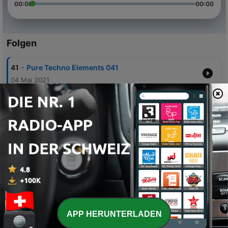
00:00
00:00
Folgen
-
41
Pure Techno Elements 041
04 Mai 2021
-
40
Pure Techno Elements 040 LIVE
30 Apr. 2021
-
39
Pure Techno Elements 039
27 Apr. 2021
-
38
Pure Techno Elements 038 LIVE
23 Apr. 2021
-
37
Pure Techno Elements 037
20 Apr. 2021
APP HERUNTERLADEN