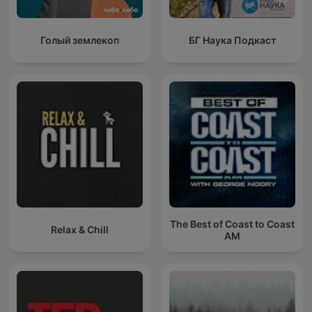
Голый землекоп
БГ Наука Подкаст
The Best of Coast to Coast
Relax & Chill
AM