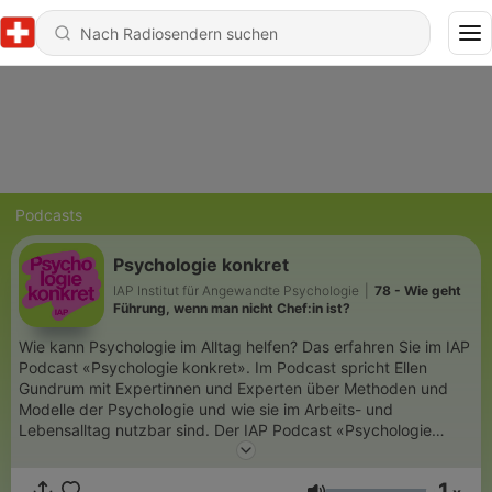
Podcasts
Psychologie konkret
IAP Institut für Angewandte Psychologie
|
78 - Wie geht
Führung, wenn man nicht Chef:in ist?
Wie kann Psychologie im Alltag helfen? Das erfahren Sie im IAP
Podcast «Psychologie konkret». Im Podcast spricht Ellen
Gundrum mit Expertinnen und Experten über Methoden und
Modelle der Psychologie und wie sie im Arbeits- und
Lebensalltag nutzbar sind. Der IAP Podcast «Psychologie
konkret» erscheint jeden Monat. Das IAP Institut für
Angewandte Psychologie ist ein Hochschulinstitut der ZHAW
1