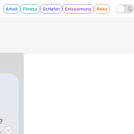
Arbeit
Fitness
Schlafen
Entspannung
Reise
|
5 - Praktipod - Episode 5
?