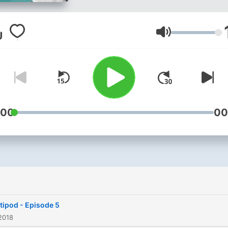
Praktikant Luca bei uns die
liebe lange Zeit rumschlag
Einmal monatlich gibt’s in
Lautstärke
seinem Podcast Einblicke i
Praktikantenleben sowie d
neusten Insider-Infos direk
Presse. Plus lernst du endl
seine Gspänli auf der
:00
00
Geschäftsstelle besser
kennen. Endlich. Wir hören
uns!
tipod - Episode 5
2018