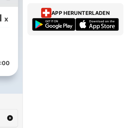
en?
APP HERUNTERLADEN
1
x
ns
ie
t ab
ich
:00