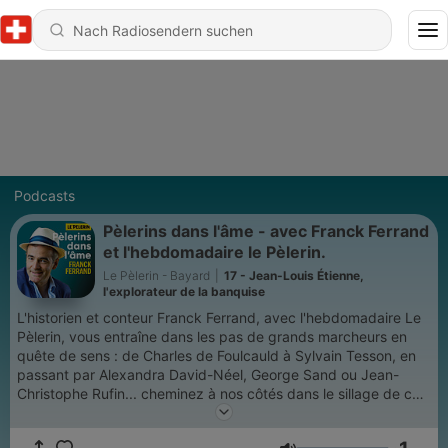
Podcasts
Pèlerins dans l'âme - avec Franck Ferrand
et l'hebdomadaire le Pèlerin.
Le Pèlerin - Bayard
|
17 - Jean-Louis Étienne,
l'explorateur de la banquise
L'historien et conteur Franck Ferrand, avec l'hebdomadaire Le
Pèlerin, vous entraîne dans les pas de grands marcheurs en
quête de sens : de Charles de Foulcauld à Sylvain Tesson, en
passant par Alexandra David-Néel, George Sand ou Jean-
Christophe Rufin... cheminez à nos côtés dans le sillage de ces
grands personnages. Chaque jeudi, écoutez un nouvel épisode
sur les plateformes de podcast et sur notre site