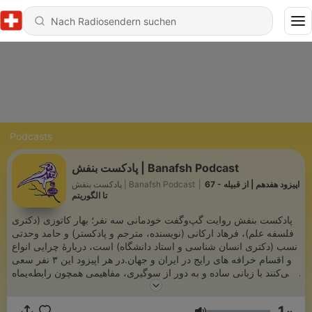
Podcasts
پادکست بنفش | Banafsh Podcast
67 - اپیزود هفدهم | از قبیله
|
پادکست بنفش | Banafsh Podcast
تا الگوریتم
پادکست بنفش روایت گپ‌و‌گفت خودمانی سه نفر؛ بهار کاتوزی (دکتری
فلسفه علم)، فرهاد ارکانی (نویسنده، مترجم و پادکستر) و حامد وحدتی
نسب (دکتری انسان شناسی و استاد دانشگاه) است، دربارهٔ چرایی انواع
و اقسام خرافه های رایج در ایران و جهان.در هر اپیزود این ۳ نفر سعی
می‌کنند با زبانی ساده و به دور از سوگیری، مفاهیمی همچون رابطه‌یماه
و سال تولد با شخصیت افراد، کف‌بینی، فال، موجودات فرازمینی، گنج و
گنج‌یابی و ده ها مورد دیگر را به فراخور نیاز جامعه توضیح دهند.آن‌چه
1