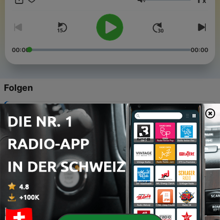
x
شنیدید تیزر پادکست بود. منتظر اولین شماره‌ی ما باشید.تهیه‌کننده:
Lautstärke
گوشه‌ی پادکست
00:00
00:00
Folgen
-
اپیزود هفدهم | از قبیله تا الگوریتم
67
17 Jun. 2026
-
اپیزود ویژه - وقتی پرسش‌ها زنده شدند!
66
21 Dez. 2025
-
اپیزود پانزدهم | ما و فرازمینی‌ها
65
23 Nov. 2025
-
اپیزود چهاردهم | انرژی و فرکانس
64
02 Nov. 2025