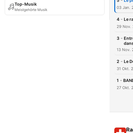
-
5
Le p
Top-Musik
03 Jan. 
Meistgehörte Musik
-
4
Le r
29 Nov.
-
3
Entr
dans
13 Nov.
-
2
Le D
31 Okt. 
-
1
BAN
27 Okt. 
Ra