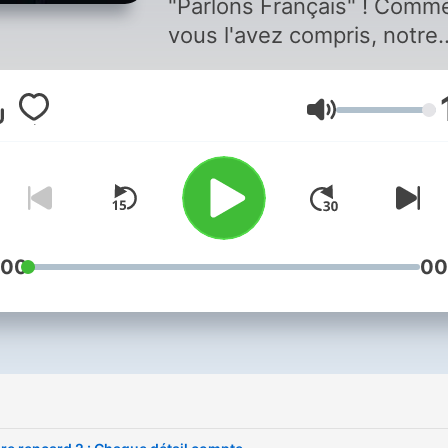
"Parlons Français" ! Comm
vous l'avez compris, notre
podcast se veut être un
espace sans langue de boi
Lautstärke
où nous explorons divers
aspects de la vie quotidien
que ce soient les relations,
carrière, la vie personnelle,
santé, l'amour, la spiritualit
bien d'autres thèmes
:00
00
captivants. En tant que de
femmes noires passionnée
par la discussion et la
réflexion. Alors, n'hésitez 
vous abonner pour ne
manquer aucun de nos