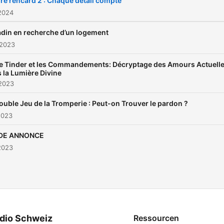
ire rencard 2 : Chaque détail compte
épisodes à venir. Bienvenu
2024
dans "Parlons Français" et 
adin en recherche d’un logement
très bientôt !
 2023
e Tinder et les Commandements: Décryptage des Amours Actuell
 la Lumière Divine
 2023
ouble Jeu de la Tromperie : Peut-on Trouver le pardon ?
2023
DE ANNONCE
2023
dio Schweiz
Ressourcen