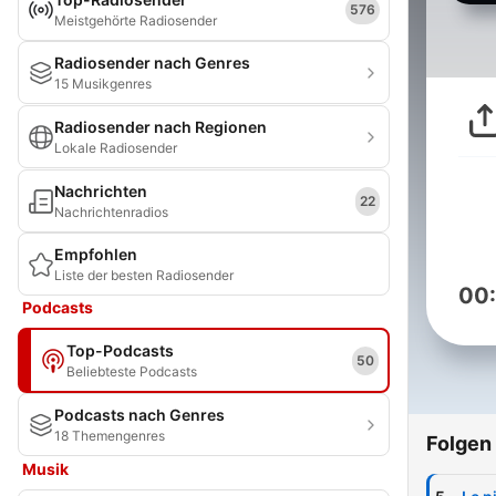
576
Meistgehörte Radiosender
Radiosender nach Genres
15 Musikgenres
Radiosender nach Regionen
Lokale Radiosender
Nachrichten
22
Nachrichtenradios
Empfohlen
Liste der besten Radiosender
00
Podcasts
Top-Podcasts
50
Beliebteste Podcasts
Podcasts nach Genres
18 Themengenres
Folgen
Musik