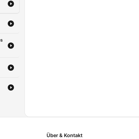
e
à
es
Über & Kontakt