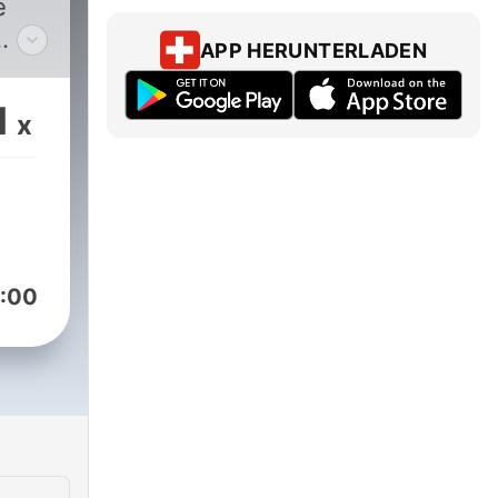
e
APP HERUNTERLADEN
s,
1
x
ne,
 la
 la
é, et
:00
ux
s
pas à