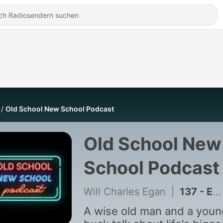
Old School New School Podcast
Old School New
School Podcast
Will Charles Egan
|
137 - Ep.138-But are You Prepared to Receive God's Word?
A wise old man and a youn