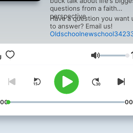
buck talk about life‘s bigge
questions from a faith
perspective.
Have a question you want 
to answer? Email us!
Oldschoolnewschool3423
Lautstärke
:00
00