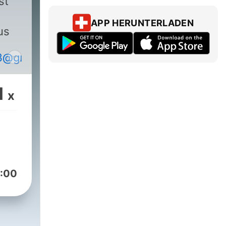
st
APP HERUNTERLADEN
us
3@gmail.com
1
x
:00