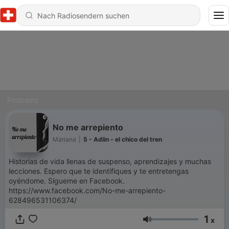
Podcasts
No me arrepiento
Mariana
|
5 - Adlin - el chico del tren
Historias de vida llenas de suspenso, aprendizajes y muchas
lecciones. Espero que te identifiques y te entretengas
oyéndome. Sígueme en Facebook.
https://www.facebook.com/No-me-arrepiento-
628496531106374/
1
x
Lautstärke