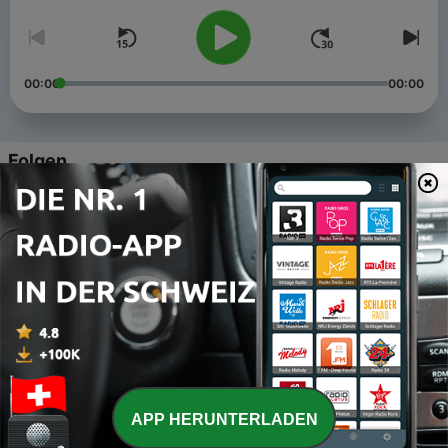
00:00
00:00
Folgen
-
5
Adlin - el chico del tren
12 Sep. 2020
-
4
Enrique - de crush a novio
18 Aug. 2020
-
3
Mario - el perro de las 2 tortas
09 Aug. 2020
-
2
Jaime - el primer amor
APP HERUNTERLADEN
02 Aug. 2020