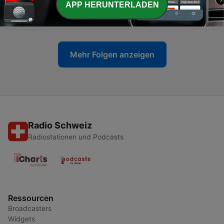
-
251
com o meu odor, extremo bom aspecto e dia
APP HERUNTERLADEN
cocó.
30 Jun. 2026
Mehr Folgen anzeigen
Radio Schweiz
Radiostationen und Podcasts
Ressourcen
Broadcasters
Widgets