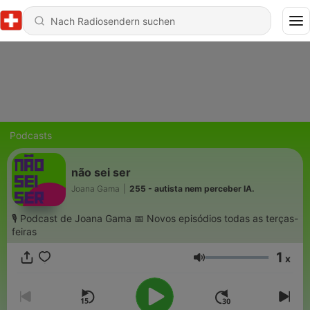
Podcasts
não sei ser
Joana Gama
|
255 - autista nem perceber IA.
🎙 Podcast de Joana Gama 📅 Novos episódios todas as terças-
feiras
1
x
Lautstärke