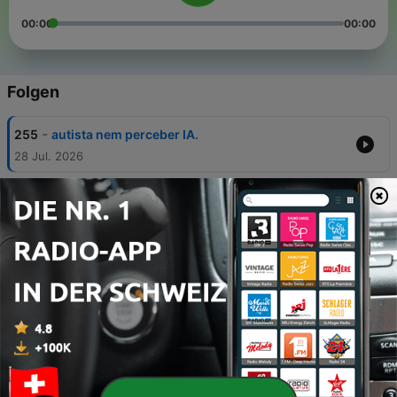
00:00
00:00
Folgen
-
255
autista nem perceber IA.
28 Jul. 2026
-
254
com pessoas: Miguel Neves - “sucking d*ck for
raspadinha”.
21 Jul. 2026
-
253
ou não da comunidade LGBT e contar a pessoas
que são horríveis
15 Jul. 2026
-
252
com pessoas: Anita Nobre - "O Chester [Linkin
Park] não se matou".
09 Jul. 2026