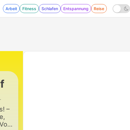
Arbeit
Fitness
Schlafen
Entspannung
Reise
f
ng Wehland
|
98 - Zu Gast: Taha von Kenitra!
s! –
e,
 Vor