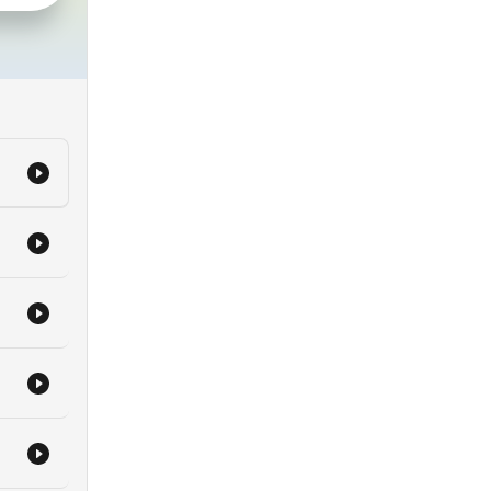
ist
eu!