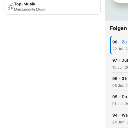
Top-Musik
Meistgehörte Musik
Folgen
-
98
Zu 
22 Jul. 
-
97
Dub
15 Jul. 
-
96
3 l
08 Jul. 
-
95
Du 
01 Jul. 
-
94
Was
24 Jun.