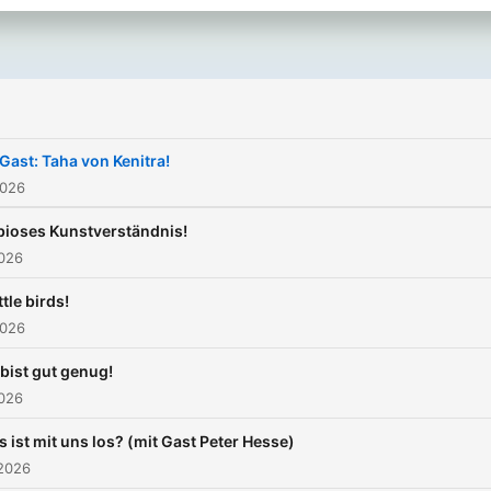
Gefühlen aber immer
authentisch, lebendig und
voller Leidenschaft. Musik 
Trumpf! Jeden Mittwoch n
Gast: Taha von Kenitra!
2026
ioses Kunstverständnis!
2026
ittle birds!
2026
bist gut genug!
2026
 ist mit uns los? (mit Gast Peter Hesse)
 2026