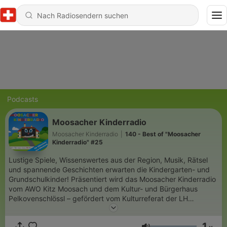
Podcasts
Moosacher Kinderradio
Moosacher Kinderradio
|
140 - Best of "Moosacher
Kinderradio" #25
Lustige Spiele, Wissenswertes aus der Region, Musik, Rätsel
und spannende Geschichten erwarten die Kindergarten- und
Grundschulkinder! Präsentiert wird das Moosacher Kinderradio
vom AWO Kitz Moosach und dem Kultur- und Bürgerhaus
Pelkovenschlössl – gefördert vom Kulturreferat der LH
München – mit freundlicher Unterstützung des AWO
Ortsvereins Moosach-Hartmannshofen. Das Kinderradio wird
1