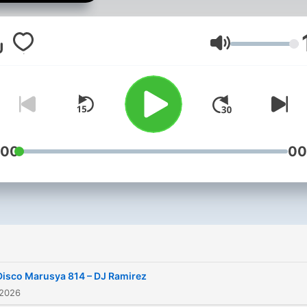
популярной музыки. Вчер
студии-сегодня в эфире, 
только новые русские хи
Lautstärke
Для российского радиор
— это уникальный, имен
русскоязычный, FM-прое
Включите Марусю ФМ и 
услышите — волнительн
:00
00
эмоции и глубокие
переживания,
пробуждающие желание
жить, радоваться и
подпевать любимым пес
Disco Marusya 814 – DJ Ramirez
 2026