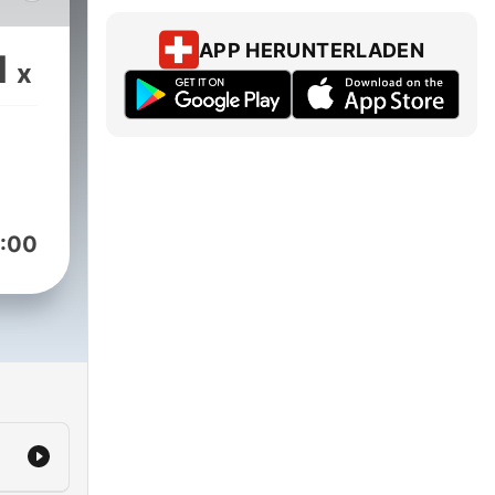
а в
и
APP HERUNTERLADEN
1
x
ты.
ынка
но
кт.
Вы
ые
:00
ням.