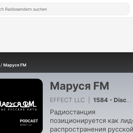
Маруся FM
Маруся FM
EFFECT LLC
|
1584 - Disco Marusya 814 – DJ Ramirez
Радиостанция
позиционируется как лид
распространения русско