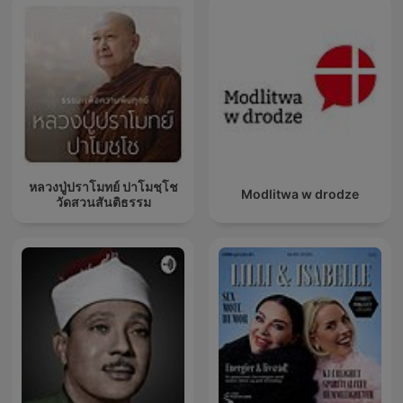
หลวงปู่ปราโมทย์ ปาโมชฺโช
Modlitwa w drodze
วัดสวนสันติธรรม