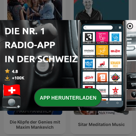
GvC Züri Oberland
Jesus, der liebevolle
Podcast
Therapeut
APP HERUNTERLADEN
Die Köpfe der Genies mit
Sitar Meditation Music
Maxim Mankevich