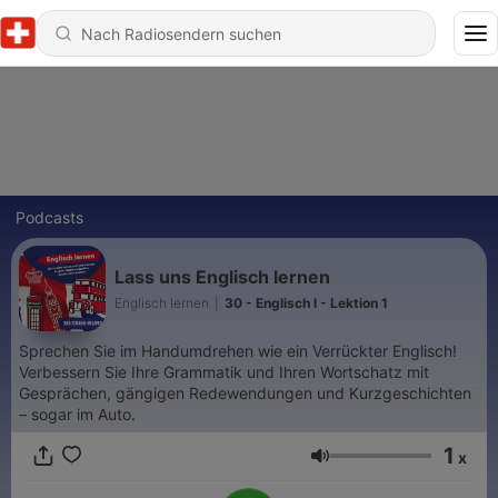
Podcasts
Lass uns Englisch lernen
Englisch lernen
|
30 - Englisch I - Lektion 1
Sprechen Sie im Handumdrehen wie ein Verrückter Englisch!
Verbessern Sie Ihre Grammatik und Ihren Wortschatz mit
Gesprächen, gängigen Redewendungen und Kurzgeschichten
– sogar im Auto.
1
x
Lautstärke