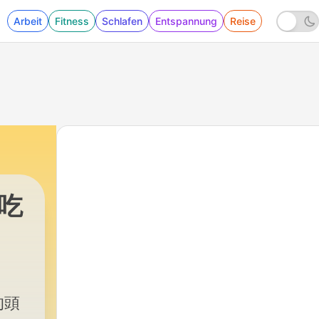
Arbeit
Fitness
Schlafen
Entspannung
Reise
來吃
的頭