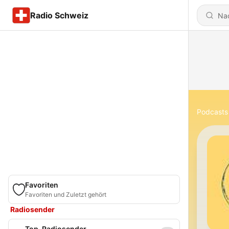
Radio Schweiz
Podcasts
Favoriten
Favoriten und Zuletzt gehört
Radiosender
Top-Radiosender