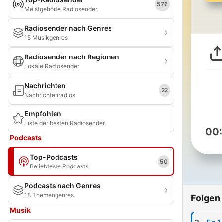
576
Meistgehörte Radiosender
Radiosender nach Genres
15 Musikgenres
Radiosender nach Regionen
Lokale Radiosender
Nachrichten
22
Nachrichtenradios
Empfohlen
Liste der besten Radiosender
00
Podcasts
Top-Podcasts
50
Beliebteste Podcasts
Podcasts nach Genres
18 Themengenres
Folgen
Musik
-
2
Ep