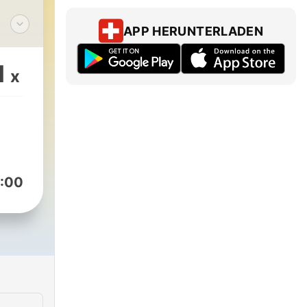
APP HERUNTERLADEN
g的老
ê）
1
x
的生
你的
一件
:00
聊，
。
NcTLNd5WFvP8
ng