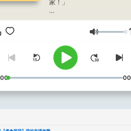
家！」
大家好，我是Lâi tsia̍h-pn̄
闆，叫我頭的/老闆（thâu--
Lautstärke
就好了。在這裡你會聽到我
活故事、料理故事，還有，
故事。
吃飯是身為台灣人很重要的
:00
00
事之一，讓我們一起邊吃邊
嘗盡味蕾與人生的酸甜苦辣
【黯然消魂飯｜聽眾投稿】
https://forms.gle/zNSix
Powered by
Firstory Hosti
 1∣【煮食與我】我的市場啟蒙