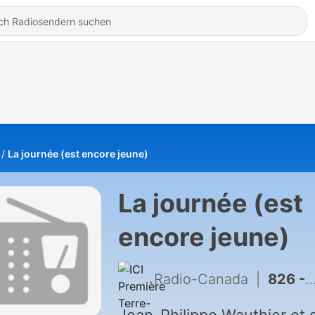
La journée (est encore jeune)
La journée (est
encore jeune)
Radio-Canada
|
826 - Mercredi 27 mai 2026 : Jean-Sébastien Girard, Josée Boileau et Paul Journet