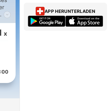
ses
er
APP HERUNTERLADEN
it
r
1
x
-
ans
ée
aisir
:00
nt.
 du
de
usion