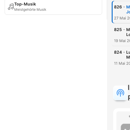
Top-Musik
-
826
M
Meistgehörte Musik
J
27 Mai 
-
825
M
L
19 Mai 
-
824
L
M
11 Mai 2