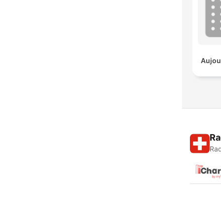
Aujour
Ra
Rad