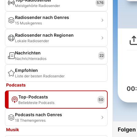
576
Meistgehörte Radiosender
Radiosender nach Genres
15 Musikgenres
Radiosender nach Regionen
Lokale Radiosender
Nachrichten
22
Nachrichtenradios
Empfohlen
Liste der besten Radiosender
Podcasts
00
Top-Podcasts
50
Beliebteste Podcasts
Podcasts nach Genres
18 Themengenres
Folgen
Musik