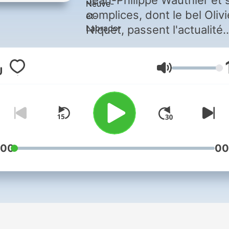
Jean-Philippe Wauthier et 
complices, dont le bel Olivi
Niquet, passent l'actualité
dans le tordeur, avec l'espr
mordant et affûté qu'on leu
Lautstärke
connaît. Évidemment, Jean
Sébastien Girard y fait
quelques saucettes. Les f
de l'émission culte La soir
est (encore) jeune en
retrouveront l'énergie, le pl
:00
00
et le côté juste assez piqua
Sur ICI Première à compter
5 septembre : en semaine 
13 h à 13 h 30 et en rediff
à 20 h 30.