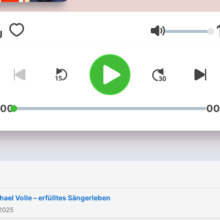
zum doppelten Genuss:
ehrliche Gespräche über M
und Leben – immer begleit
Lautstärke
von gutem Kaffee und eine
Prise Humor.
:00
00
hael Volle – erfülltes Sängerleben
 2025