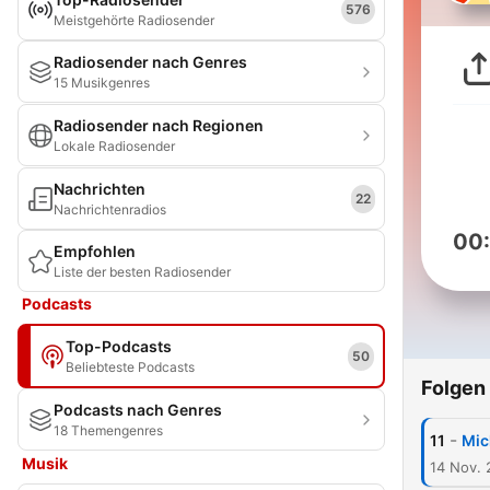
576
Meistgehörte Radiosender
Radiosender nach Genres
15 Musikgenres
Radiosender nach Regionen
Lokale Radiosender
Nachrichten
22
Nachrichtenradios
00
Empfohlen
Liste der besten Radiosender
Podcasts
Top-Podcasts
50
Beliebteste Podcasts
Folgen
Podcasts nach Genres
18 Themengenres
-
11
Mic
Musik
14 Nov.