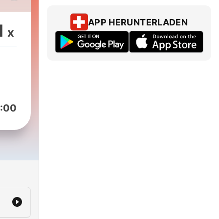
usik
APP HERUNTERLADEN
1
x
et
r
:00