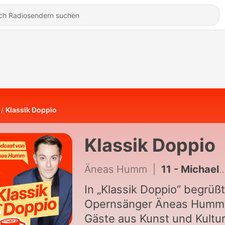
Klassik Doppio
Klassik Doppio
Äneas Humm
|
11 - Michael Volle – erfülltes Sängerleben
In „Klassik Doppio” begrüßt
Opernsänger Äneas Humm
Gäste aus Kunst und Kultu