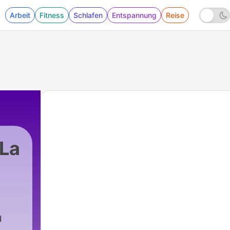
Arbeit
Fitness
Schlafen
Entspannung
Reise
 La
 - Judith Delaire : : " Guide de survie à la plage
u