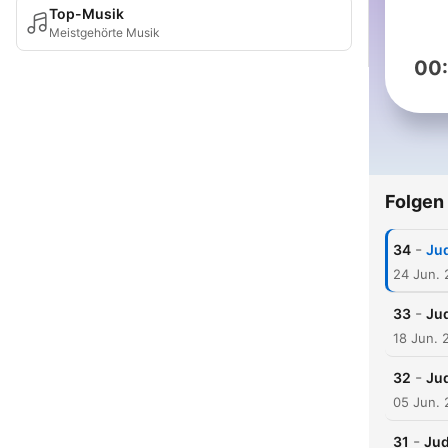
Top-Musik
Meistgehörte Musik
00
Folgen
-
34
Jud
24 Jun.
-
33
Jud
18 Jun. 
-
32
Jud
05 Jun.
-
31
Jud