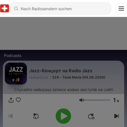
Podcasts
Jazz-Концерт на Radio Jazz
radiojazz.ua
|
224 - Tania Maria (04.08.2026)
Слухайте найкращі записи живих виступів на сайті
1
x
Lautstärke