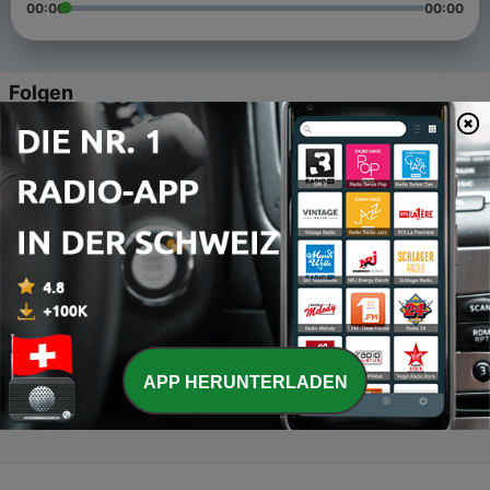
00:00
00:00
Folgen
-
4
AI, Bob Marley, and the Fight for Reggae's Future
07 Feb. 2025
-
3
AI Revolutionizing Caribbean Hospitality
07 Feb. 2025
-
2
AI and Jamaica's Future
07 Feb. 2025
-
1
AI and Education: Jamaica's Vision for the Future
APP HERUNTERLADEN
07 Feb. 2025