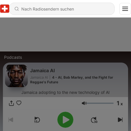
Podcasts
Jamaica AI
Jamaica AI
|
4 - AI, Bob Marley, and the Fight for
Reggae's Future
Jamaica adopting to the new technology of AI
1
x
Lautstärke