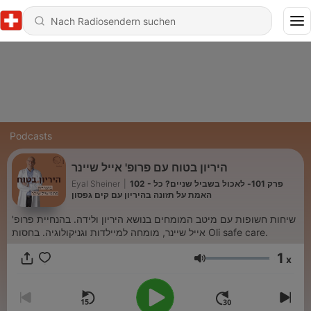
Podcasts
היריון בטוח עם פרופ' אייל שיינר
102 - פרק 101- לאכול בשביל שניים? כל
|
Eyal Sheiner
האמת על תזונה בהיריון עם קים גפסון
שיחות חשופות עם מיטב המומחים בנושא היריון ולידה. בהנחיית פרופ'
אייל שיינר, מומחה למיילדות וגניקולוגיה. בחסות Oli safe care.
1
x
Lautstärke