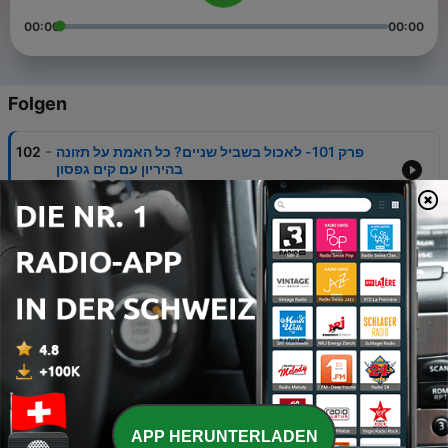
00:00
00:00
Folgen
-
פרק 101- לאכול בשביל שניים? כל האמת על תזונה
102
בהיריון עם קים גפסון
04 Aug. 2026
-
פרק 100- עור בהריון עם ד״ר אלגית ישורון
101
22 Jul. 2026
-
פרק 99- פרע כתף פרופ׳ שיינר עונה
100
06 Jun. 2026
-
פרק 98- נוכחות הורית עם טומי אלתגר
99
19 Apr. 2026
-
פרק 97- ילדים במטבח עם קרן אביאל
98
APP HERUNTERLADEN
05 Apr. 2026