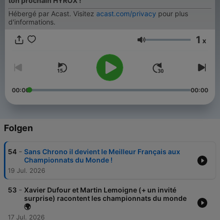
ton prochain HYROX !
Hébergé par Acast. Visitez
acast.com/privacy
pour plus
d'informations.
1
x
Lautstärke
00:00
00:00
Folgen
-
54
Sans Chrono il devient le Meilleur Français aux
Championnats du Monde !
19 Jul. 2026
-
53
Xavier Dufour et Martin Lemoigne (+ un invité
surprise) racontent les championnats du monde
🌍
17 Jul. 2026