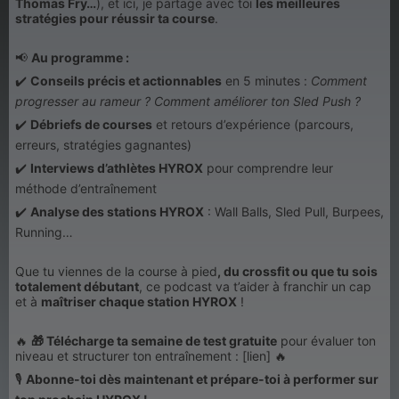
Thomas Fry…
), et ici, je partage avec toi
les meilleures
stratégies pour réussir ta course
.
📢
Au programme :
✔️
Conseils précis et actionnables
en 5 minutes :
Comment
progresser au rameur ? Comment améliorer ton Sled Push ?
✔️
Débriefs de courses
et retours d’expérience (parcours,
erreurs, stratégies gagnantes)
✔️
Interviews d’athlètes HYROX
pour comprendre leur
méthode d’entraînement
✔️
Analyse des stations HYROX
: Wall Balls, Sled Pull, Burpees,
Running…
Que tu viennes de la course à pied
, du crossfit ou que tu sois
totalement débutant
, ce podcast va t’aider à franchir un cap
et à
maîtriser chaque station HYROX
!
🔥
🎁 Télécharge ta semaine de test gratuite
pour évaluer ton
niveau et structurer ton entraînement : [lien] 🔥
🎙️
Abonne-toi dès maintenant et prépare-toi à performer sur