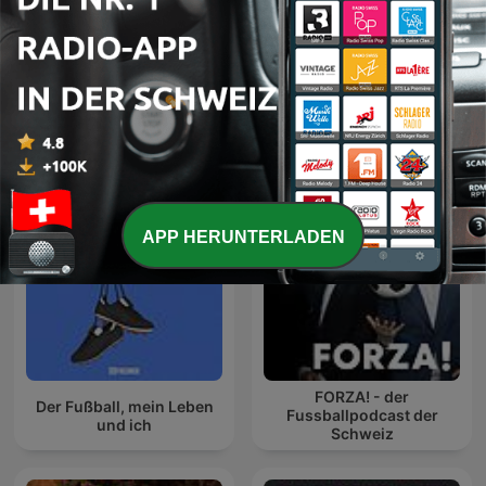
Hoselupf – Der Schwing-
Anderi Liga 2.0
Podcast Forrer vs. Perren
APP HERUNTERLADEN
FORZA! - der
Der Fußball, mein Leben
Fussballpodcast der
und ich
Schweiz