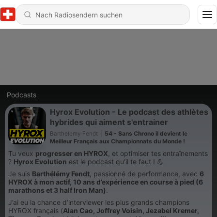
Podcasts
Hyrox Evolution - Le podcast des athlètes
hybrides qui aiment s'entrainer
Barthelemy Fendt
|
54 - Sans Chrono il devient le
Meilleur Français aux Championnats du Monde !
Tu veux
progresser en HYROX
, et optimiser tes entraînements
?
Hyrox Evolution
est le podcast qu'il te faut ! 💪
Je suis
Barthélémy Fendt
, passionné de performance, avec
6
HYROX à mon actif, 10 ans d’expérience en course à pied (6
marathons et 3 half Iron Man)
.
J’ai eu la chance d’interviewer les plus grands champions
HYROX français (
Alan Cao, Joffrey Voisin, Jezabel Kremer,